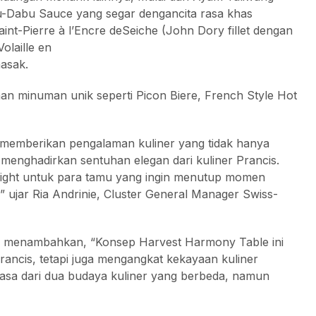
u-Dabu Sauce yang segar dengancita rasa khas
Saint-Pierre à l’Encre deSeiche (John Dory fillet dengan
olaille en
asak.
han minuman unik seperti Picon Biere, French Style Hot
 memberikan pengalaman kuliner yang tidak hanya
 menghadirkan sentuhan elegan dari kuliner Prancis.
light untuk para tamu yang ingin menutup momen
 ujar Ria Andrinie, Cluster General Manager Swiss-
na menambahkan, “Konsep Harvest Harmony Table ini
ncis, tetapi juga mengangkat kekayaan kuliner
rasa dari dua budaya kuliner yang berbeda, namun