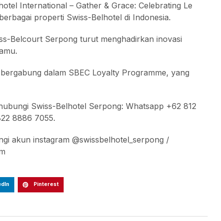
tel International – Gather & Grace: Celebrating Le
erbagai properti Swiss-Belhotel di Indonesia.
iss-Belcourt Serpong turut menghadirkan inovasi
tamu.
n bergabung dalam SBEC Loyalty Programme, yang
n hubungi Swiss-Belhotel Serpong: Whatsapp +62 812
822 8886 7055.
ngi akun instagram @swissbelhotel_serpong /
om
edIn
Pinterest