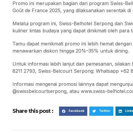
Promo ini merupakan bagian dari program Swiss-Belho
Goût de France 2025, yang dilaksanakan serentak di b
Melalui program ini, Swiss-Belhotel Serpong dan Sw
kuliner lintas budaya yang dapat dinikmati oleh para 
Tamu dapat menikmati promo ini lebih hemat denga
menawarkan diskon hingga 20%–35% untuk dining.
Untuk informasi lebih lanjut dan pemesanan, silaka
8211 2793, Swiss-Belcourt Serpong: Whatsapp +62 
Informasi mengenai promosi lainnya dapat mengunju
@swissbelcourtserpong, atau www.swiss-belhotel.c
Share this post :
Facebook
Twitter
Link