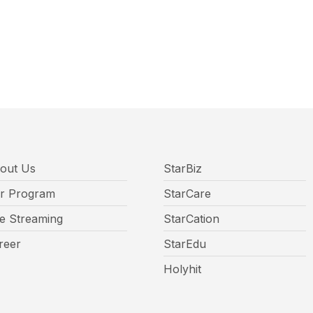
out Us
StarBiz
r Program
StarCare
ve Streaming
StarCation
reer
StarEdu
Holyhit