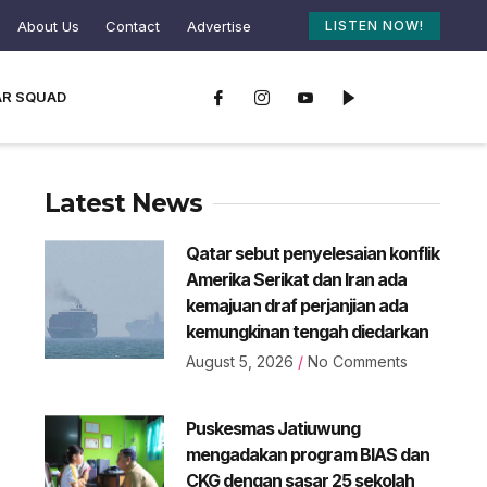
About Us
Contact
Advertise
LISTEN NOW!
AR SQUAD
Latest News
Qatar sebut penyelesaian konflik
Amerika Serikat dan Iran ada
kemajuan draf perjanjian ada
kemungkinan tengah diedarkan
August 5, 2026
No Comments
Puskesmas Jatiuwung
mengadakan program BIAS dan
CKG dengan sasar 25 sekolah