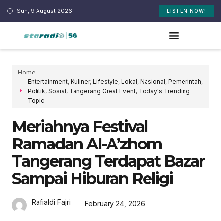
Sun, 9 August 2026
LISTEN NOW!
Home
Entertainment
,
Kuliner
,
Lifestyle
,
Lokal
,
Nasional
,
Pemerintah
,
Politik
,
Sosial
,
Tangerang Great Event
,
Today's Trending
Topic
Meriahnya Festival
Ramadan Al-A’zhom
Tangerang Terdapat Bazar
Sampai Hiburan Religi
Rafialdi Fajri
February 24, 2026