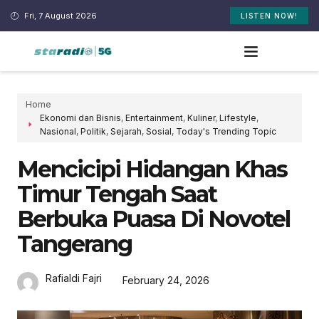
Fri, 7 August 2026
LISTEN NOW!
Home
Ekonomi dan Bisnis
,
Entertainment
,
Kuliner
,
Lifestyle
,
Nasional
,
Politik
,
Sejarah
,
Sosial
,
Today's Trending Topic
Mencicipi Hidangan Khas
Timur Tengah Saat
Berbuka Puasa Di Novotel
Tangerang
Rafialdi Fajri
February 24, 2026