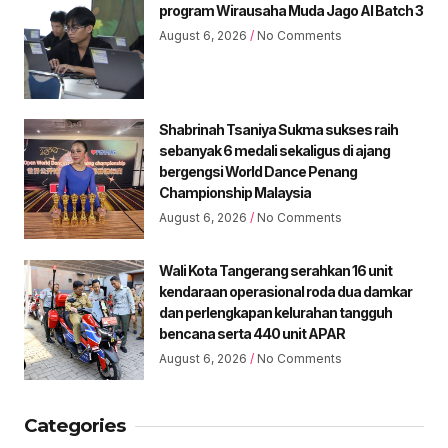
program Wirausaha Muda Jago AI Batch 3
August 6, 2026
No Comments
Shabrinah Tsaniya Sukma sukses raih
sebanyak 6 medali sekaligus di ajang
bergengsi World Dance Penang
Championship Malaysia
August 6, 2026
No Comments
Wali Kota Tangerang serahkan 16 unit
kendaraan operasional roda dua damkar
dan perlengkapan kelurahan tangguh
bencana serta 440 unit APAR
August 6, 2026
No Comments
Categories