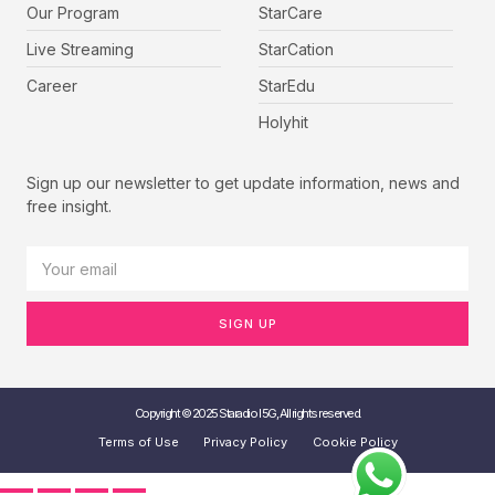
Our Program
StarCare
Live Streaming
StarCation
Career
StarEdu
Holyhit
Sign up our newsletter to get update information, news and
free insight.
SIGN UP
Copyright © 2025 Staradio I 5G, All rights reserved.
Terms of Use
Privacy Policy
Cookie Policy