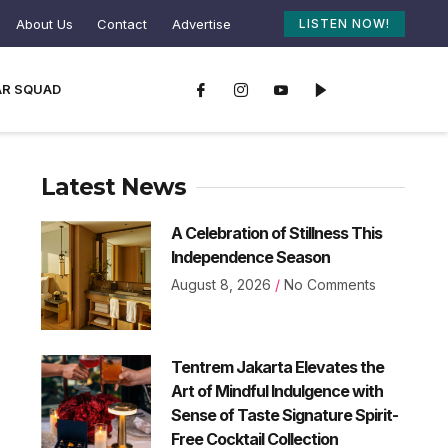
About Us
Contact
Advertise
LISTEN NOW!
AR SQUAD
Latest News
A Celebration of Stillness This
Independence Season
August 8, 2026
No Comments
Tentrem Jakarta Elevates the
Art of Mindful Indulgence with
Sense of Taste Signature Spirit-
Free Cocktail Collection