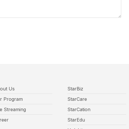
out Us
StarBiz
r Program
StarCare
ve Streaming
StarCation
reer
StarEdu