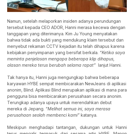
Namun, setelah melaporkan insiden adanya perundungan
tersebut kepada CEO ADOR, Hanni merasa kecewa dengan
tanggapan yang diterimanya. Kim Ju Young menyatakan
bahwa tidak ada bukti yang mendukung klaim tersebut dan
menyebut rekaman CCTV kejadian itu telah dihapus karena
kebijakan penyimpanan yang bersifat berkala.
“Ketika saya
meminta penjelasan mengapa beberapa klip dihapus,
alasan mereka terus berubah selama rapat”
lanjut Hanni.
Tak hanya itu, Hanni juga mengungkap bahwa beberapa
karyawan HYBE sempat membicarakan NewJeans di aplikasi
anonim, Blind. Aplikasi Blind merupakan aplikasi di mana para
pengguna bisa membicarakan perusahaan secara anonim.
Terungkap adanya upaya untuk merendahkan debut
mereka di Jepang.
“Melihat semua ini, saya merasa
perusahaan seolah membenci kami”
katanya.
Meskipun menghadapi tantangan, dukungan untuk Hanni
terus mengalir, termasuk dari sesama artis HYBE, Manon