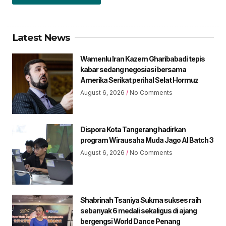
Latest News
Wamenlu Iran Kazem Gharibabadi tepis
kabar sedang negosiasi bersama
Amerika Serikat perihal Selat Hormuz
August 6, 2026
No Comments
Dispora Kota Tangerang hadirkan
program Wirausaha Muda Jago AI Batch 3
August 6, 2026
No Comments
Shabrinah Tsaniya Sukma sukses raih
sebanyak 6 medali sekaligus di ajang
bergengsi World Dance Penang