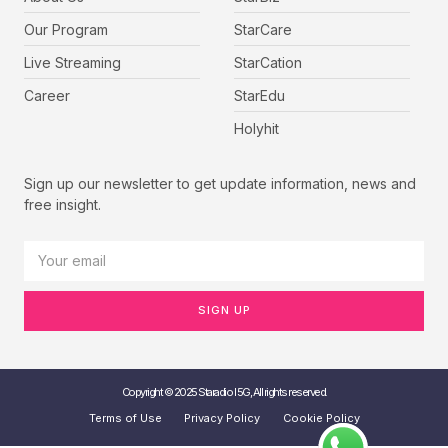
Our Program
StarCare
Live Streaming
StarCation
Career
StarEdu
Holyhit
Sign up our newsletter to get update information, news and
free insight.
SIGN UP
Copyright © 2025 Staradio I 5G, All rights reserved.
Terms of Use
Privacy Policy
Cookie Policy