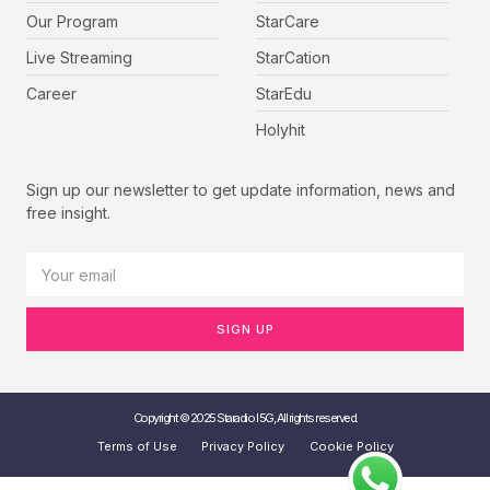
Our Program
StarCare
Live Streaming
StarCation
Career
StarEdu
Holyhit
Sign up our newsletter to get update information, news and
free insight.
SIGN UP
Copyright © 2025 Staradio I 5G, All rights reserved.
Terms of Use
Privacy Policy
Cookie Policy