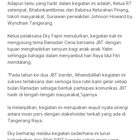
Adapun tamu yang hadir dalam kegiatan ini adalah, Ketua RT
setempat, Bhabinkamtibmas dan Babinsa Kelurahan Pinang,
tokoh masyarakat, Gunawan perwakilan Johnson Howard by
Wyndham Tangerang.
Ketua pelaksana Eky Fajrin menuturkan, kegiatan kali ini
mengusung tema Ramadan Ceria bersama JBT dengan
tujuan menghadirkan senyum bagi anak-anak Yatim
sehingga bahagia dalam menyambut hari Raya Idul Fitri
mendatang.
“Pada tahun ke dua JBT berdiri, Alhamdulillah kegiatan ini
sukses terlaksana dan semoga bisa rutin kami gelar setiap
bulan Ramadan sebagai bentuk partisipasi komunikas JBT
hadir di tengah-tengah masyarakat,”ujarnya.
Ia melanjutkan, kegiatan ini merupakan wujud nyata sinergi
antara insan pers dengan stakeholder terkait yang ada di
Tangerang Raya.
Eky berharap melalui kegiatan sederhana ini turun
keberkahan dari Allah SWT kepada setiap insan yang