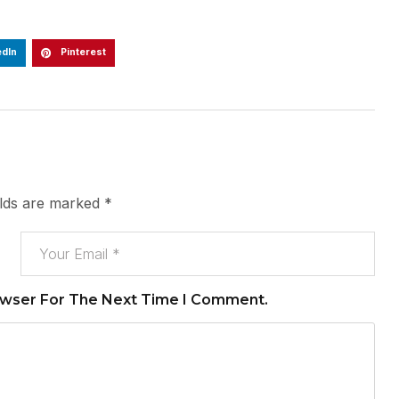
edIn
Pinterest
elds are marked
*
owser For The Next Time I Comment.