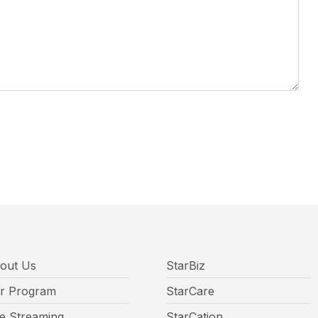
out Us
StarBiz
r Program
StarCare
ve Streaming
StarCation