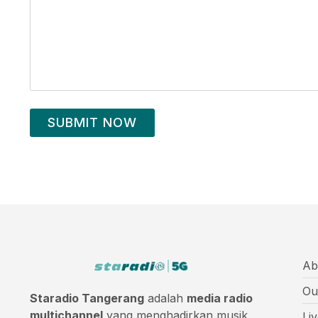
SUBMIT NOW
Ab
Ou
Staradio Tangerang
adalah
media radio
multichannel
yang menghadirkan musik
Li