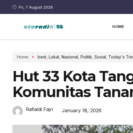
Fri, 7 August 2026
HOME
Home
best
,
Lokal
,
Nasional
,
Politik
,
Sosial
,
Today's Tre
Hut 33 Kota Tan
Komunitas Tana
Rafialdi Fajri
January 18, 2026