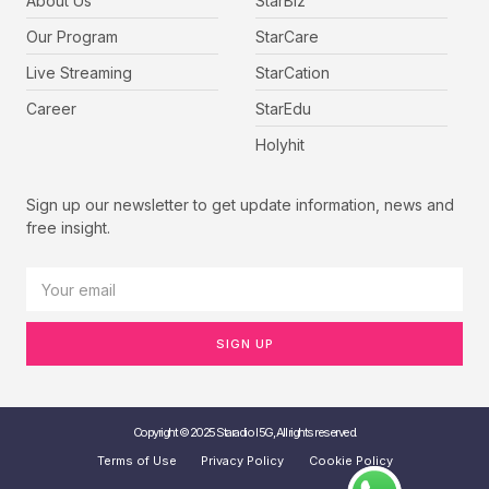
About Us
StarBiz
Our Program
StarCare
Live Streaming
StarCation
Career
StarEdu
Holyhit
Sign up our newsletter to get update information, news and
free insight.
SIGN UP
Copyright © 2025 Staradio I 5G, All rights reserved.
Terms of Use
Privacy Policy
Cookie Policy