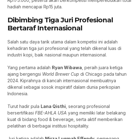
Rp175.000, peserta akan berkompetisi memperebutkan total
hadiah mencapai Rp15 juta.
Dibimbing Tiga Juri Profesional
Bertaraf Internasional
Salah satu daya tarik utama dalam kompetisi ini adalah
kehadiran tiga juri profesional yang telah dikenal luas di
industri kopi, baik nasional maupun internasional.
Yang pertama adalah
Ryan Wibawa
, peraih juara ketiga
ajang bergengsi
World Brewer Cup
di Chicago pada tahun
2024. Kiprahnya di kancah internasional membuatnya
dikenal sebagai sosok inspiratif dalam dunia perkopian
Indonesia.
Turut hadir pula
Lana Qisthi
, seorang profesional
bersertifikasi
FBE-AHLA USA
yang memiliki latar belakang
kuat di bidang food & beverage, serta aktif memberikan
pelatihan di berbagai institusi hospitality.
Juri ketiga adalah
Mirza Luqmah Effendy
, pemegang