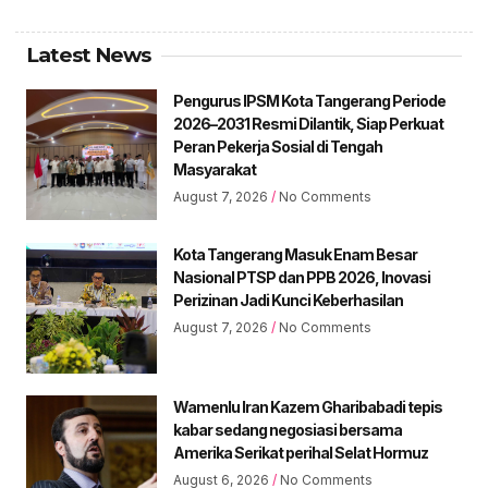
Latest News
Pengurus IPSM Kota Tangerang Periode
2026–2031 Resmi Dilantik, Siap Perkuat
Peran Pekerja Sosial di Tengah
Masyarakat
August 7, 2026
No Comments
Kota Tangerang Masuk Enam Besar
Nasional PTSP dan PPB 2026, Inovasi
Perizinan Jadi Kunci Keberhasilan
August 7, 2026
No Comments
Wamenlu Iran Kazem Gharibabadi tepis
kabar sedang negosiasi bersama
Amerika Serikat perihal Selat Hormuz
August 6, 2026
No Comments