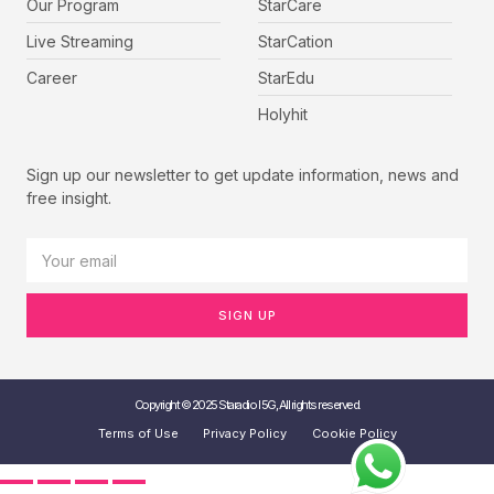
Our Program
StarCare
Live Streaming
StarCation
Career
StarEdu
Holyhit
Sign up our newsletter to get update information, news and
free insight.
SIGN UP
Copyright © 2025 Staradio I 5G, All rights reserved.
Terms of Use
Privacy Policy
Cookie Policy