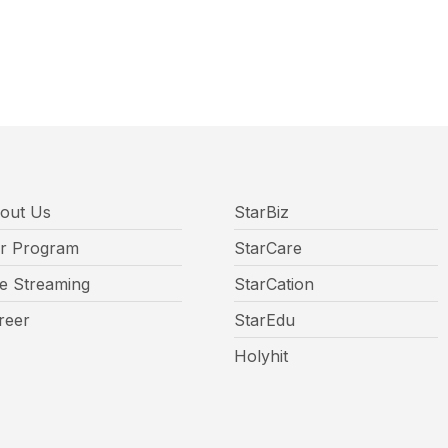
out Us
StarBiz
r Program
StarCare
ve Streaming
StarCation
reer
StarEdu
Holyhit