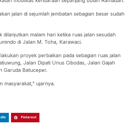
atan mobilitas kendaraan sepanjang bulan Ramadan.
an jalan di sejumlah jembatan sebagian besar sudah
 dilanjutkan malam hari ketika ruas jalan sesudah
mindo di Jalan M. Toha, Karawaci.
lakukan proyek perbaikan pada sebagian ruas jalan
tiuwung, Jalan Dipati Unus Cibodas, Jalan Gajah
an Garuda Batuceper.
an masyarakat,” ujarnya.
edIn
Pinterest