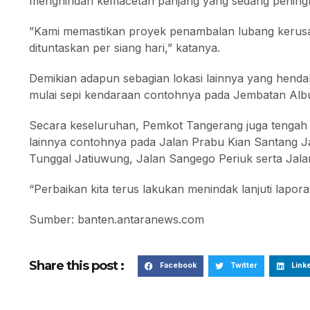
menghindari kemacetan panjang yang sedang peningk
”Kami memastikan proyek penambalan lubang kerusak
dituntaskan per siang hari,” katanya.
Demikian adapun sebagian lokasi lainnya yang hendak
mulai sepi kendaraan contohnya pada Jembatan Albu
Secara keseluruhan, Pemkot Tangerang juga tengah 
lainnya contohnya pada Jalan Prabu Kian Santang Ja
Tunggal Jatiuwung, Jalan Sangego Periuk serta Jal
“Perbaikan kita terus lakukan menindak lanjuti lapor
Sumber: banten.antaranews.com
Share this post :
Facebook
Twitter
Link