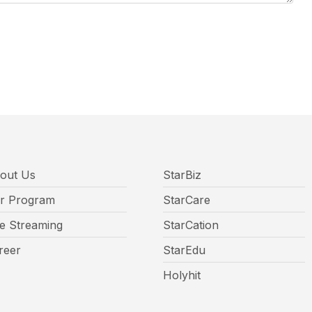
out Us
StarBiz
r Program
StarCare
ve Streaming
StarCation
reer
StarEdu
Holyhit