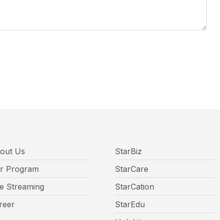
out Us
StarBiz
r Program
StarCare
ve Streaming
StarCation
reer
StarEdu