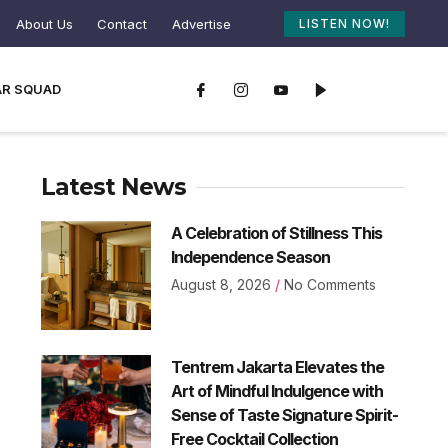
About Us
Contact
Advertise
LISTEN NOW!
AR SQUAD
Latest News
A Celebration of Stillness This
Independence Season
August 8, 2026
No Comments
Tentrem Jakarta Elevates the
Art of Mindful Indulgence with
Sense of Taste Signature Spirit-
Free Cocktail Collection