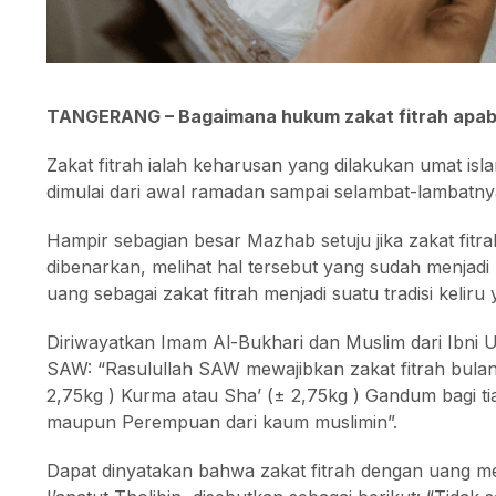
TANGERANG – Bagaimana hukum zakat fitrah apabi
Zakat fitrah ialah keharusan yang dilakukan umat i
dimulai dari awal ramadan sampai selambat-lambatnya
Hampir sebagian besar Mazhab setuju jika zakat fi
dibenarkan, melihat hal tersebut yang sudah menja
uang sebagai zakat fitrah menjadi suatu tradisi kelir
Diriwayatkan Imam Al-Bukhari dan Muslim dari Ibni
SAW: “Rasulullah SAW mewajibkan zakat fitrah bula
2,75kg ) Kurma atau Sha’ (± 2,75kg ) Gandum bagi ti
maupun Perempuan dari kaum muslimin”.
Dapat dinyatakan bahwa zakat fitrah dengan uang m