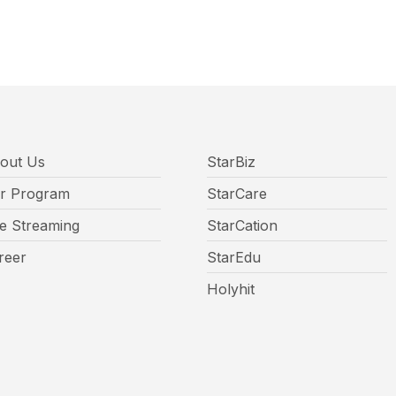
out Us
StarBiz
r Program
StarCare
ve Streaming
StarCation
reer
StarEdu
Holyhit