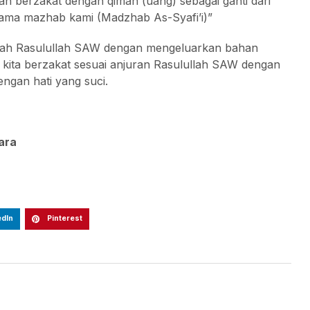
 sah berzakat dengan qimah (uang) sebagai ganti dari
ulama mazhab kami (Madzhab As-Syafi’i)”
intah Rasulullah SAW dengan mengeluarkan bahan
 kita berzakat sesuai anjuran Rasulullah SAW dengan
ngan hati yang suci.
ara
edIn
Pinterest