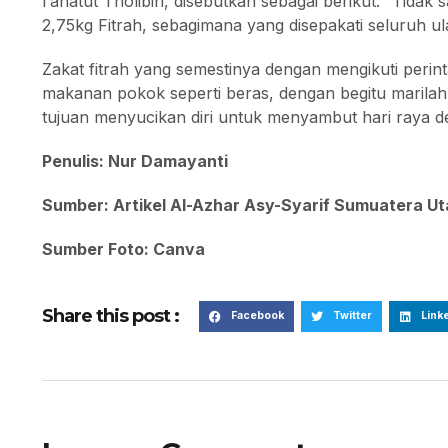
I’anatut Tholibin, disebutkan sebagai berikut: “Tidak
2,75kg Fitrah, sebagimana yang disepakati seluruh 
Zakat fitrah yang semestinya dengan mengikuti per
makanan pokok seperti beras, dengan begitu marilah
tujuan menyucikan diri untuk menyambut hari raya de
Penulis: Nur Damayanti
Sumber: Artikel Al-Azhar Asy-Syarif Sumuatera Ut
Sumber Foto: Canva
Share this post :
Facebook
Twitter
Link