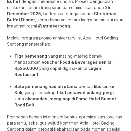
Buffet
dengan mekanisme undian. Proses pengundian
dilakukan secara transparan dan diumumkan pada
25
Desember 2025
, bertepatan dengan acara
Christmas
Buffet Dinner
, serta disiarkan secara langsung melalui akun
Instagram resmi
@atriaserpong
.
Melalui program promo anniversary ini, Atria Hotel Gading
Serpong menetapkan:
Tiga pemenang
yang masing-masing berhak
mendapatkan
voucher Food & Beverages senilai
Rp250.000
yang dapat digunakan di
Legen
Restaurant
Satu pemenang hadiah utama
berupa
liburan ke
Bali
, yang mencakup
tiket pesawat pulang-pergi
serta
akomodasi menginap di Fame Hotel Sunset
Road Bali
Pemberian hadiah ini menjadi bentuk apresiasi atas loyalitas
para tamu, sekaligus wujud komitmen Atria Hotel Gading
Serpong dalam berbagi kebahagiaan pada momen spesial