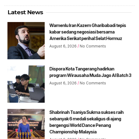
Latest News
Wamenlu Iran Kazem Gharibabadi tepis
kabar sedang negosiasi bersama
Amerika Serikat perihal Selat Hormuz
August 6, 2026
No Comments
Dispora Kota Tangerang hadirkan
program Wirausaha Muda Jago AI Batch 3
August 6, 2026
No Comments
Shabrinah Tsaniya Sukma sukses raih
sebanyak 6 medali sekaligus di ajang
bergengsi World Dance Penang
Championship Malaysia