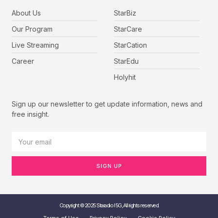
About Us
StarBiz
Our Program
StarCare
Live Streaming
StarCation
Career
StarEdu
Holyhit
Sign up our newsletter to get update information, news and
free insight.
SIGN UP
Copyright © 2025 Staradio I 5G, All rights reserved.