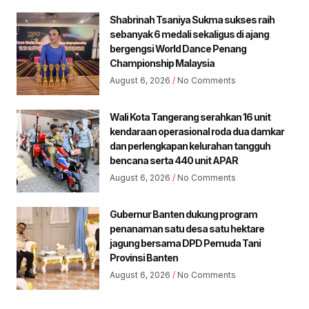
Shabrinah Tsaniya Sukma sukses raih
sebanyak 6 medali sekaligus di ajang
bergengsi World Dance Penang
Championship Malaysia
August 6, 2026
No Comments
Wali Kota Tangerang serahkan 16 unit
kendaraan operasional roda dua damkar
dan perlengkapan kelurahan tangguh
bencana serta 440 unit APAR
August 6, 2026
No Comments
Gubernur Banten dukung program
penanaman satu desa satu hektare
jagung bersama DPD Pemuda Tani
Provinsi Banten
August 6, 2026
No Comments