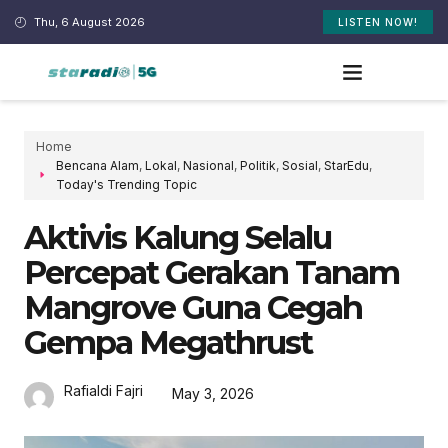
Thu, 6 August 2026
LISTEN NOW!
Home
Bencana Alam
,
Lokal
,
Nasional
,
Politik
,
Sosial
,
StarEdu
,
Today's Trending Topic
Aktivis Kalung Selalu
Percepat Gerakan Tanam
Mangrove Guna Cegah
Gempa Megathrust
Rafialdi Fajri
May 3, 2026