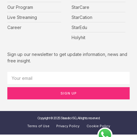
Our Program
StarCare
Live Streaming
StarCation
Career
StarEdu
Holyhit
Sign up our newsletter to get update information, news and
free insight.
SIGN UP
Copyright © 2025 Staradio I 5G, All rights reserved.
Terms of Use
Privacy Policy
Cookie Policy