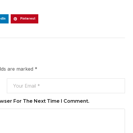
edIn
Pinterest
elds are marked
*
owser For The Next Time I Comment.