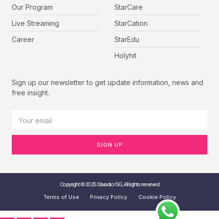
Our Program
StarCare
Live Streaming
StarCation
Career
StarEdu
Holyhit
Sign up our newsletter to get update information, news and
free insight.
SIGN UP
Copyright © 2025 Staradio I 5G, All rights reserved.
Terms of Use
Privacy Policy
Cookie Policy