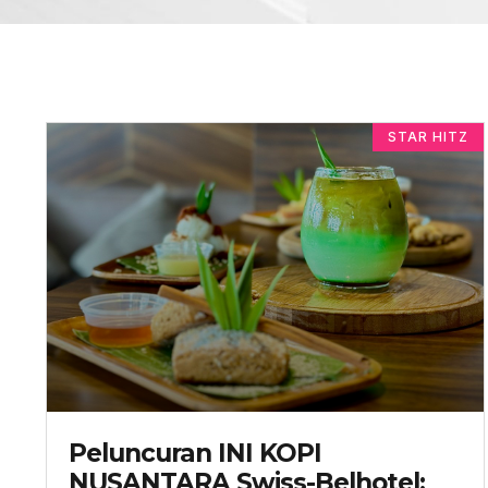
STAR HITZ
Peluncuran INI KOPI
NUSANTARA Swiss-Belhotel: