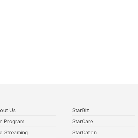
out Us
StarBiz
r Program
StarCare
ve Streaming
StarCation